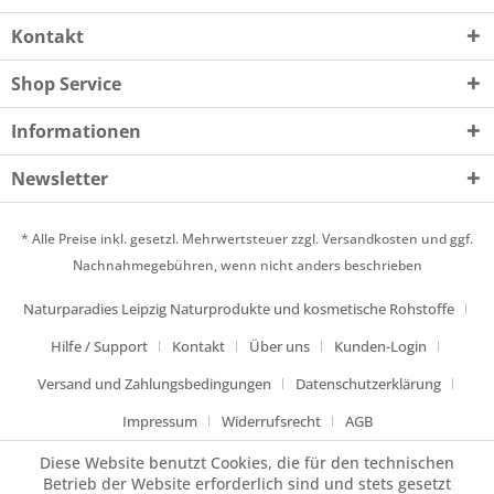
Ausschau nach kommenden Trends - welche wir
Kontakt
Ihnen dann gern in unserem Lädchen
präsentieren.
Shop Service
All den Kunden, welchen es nicht möglich ist bei
Informationen
uns im Lädchen direkt vorbeizuschauen, soll
dieser Shop nun die Möglichkeit geben einige
Newsletter
unserer Produkte bequem von zu Hause aus zu
bestellen. Zudem bieten wir auch eine telefonische
* Alle Preise inkl. gesetzl. Mehrwertsteuer zzgl.
Versandkosten
und ggf.
Bestellung an. Wir gehen mit Ihnen zusammen
Nachnahmegebühren, wenn nicht anders beschrieben
durch den Laden und packen so Ihre Bestellung
ein und schicken es Ihnen zu.
Naturparadies Leipzig Naturprodukte und kosmetische Rohstoffe
Wir wünschen Ihnen viel Freude beim stöbern
Hilfe / Support
Kontakt
Über uns
Kunden-Login
und einkaufen bei uns.
Versand und Zahlungsbedingungen
Datenschutzerklärung
Impressum
Widerrufsrecht
AGB
Diese Website benutzt Cookies, die für den technischen
Betrieb der Website erforderlich sind und stets gesetzt