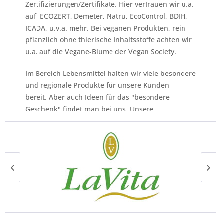
Zertifizierungen/Zertifikate. Hier vertrauen wir u.a.
auf: ECOZERT, Demeter, Natru, EcoControl, BDIH,
ICADA, u.v.a. mehr. Bei veganen Produkten, rein
pflanzlich ohne thierische Inhaltsstoffe achten wir
u.a. auf die Vegane-Blume der Vegan Society.
Im Bereich Lebensmittel halten wir viele besondere
und regionale Produkte für unsere Kunden
bereit. Aber auch Ideen für das "besondere
Geschenk" findet man bei uns. Unsere
Individualität für jeden einzelnen Kunden, dem wir
gern mit Rat und Tat zur Seite stehen, zeichnet uns
bis heute aus.
Einmal im Jahr sind wir für unsere Kunden auf der
Fachhandelsmesse BIO-Ost. Diese findet
tratitionell auf dem Leipziger Messegelände statt.
Hier sind wir auf der Suche nach neuen
Produkten, neuen Herstellern und halten