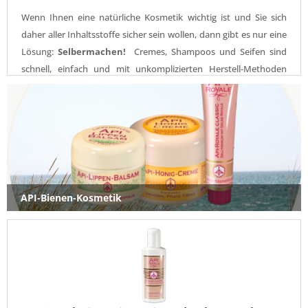
Wenn Ihnen eine natürliche Kosmetik wichtig ist und Sie sich
daher aller Inhaltsstoffe sicher sein wollen, dann gibt es nur eine
Lösung:
Selbermachen!
Cremes, Shampoos und Seifen sind
schnell, einfach und mit unkomplizierten Herstell-Methoden
nachzumachen.
Die passenden DIY (do-it-yourself) Zusatz- und
Wirkstoffe, Emulgatoren, Tenside, Konsistenzgeber, Cremebasen,
Alkohole, Blütenwässer, Pflanzenöle, Konservierer sowie das
passende Zubehör finden Sie hier in unserem Onlineshop oder
bei uns im Lädchen.
API-Bienen-Kosmetik