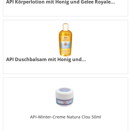
API Körperlotion mit Honig und Gelee Royale...
Inhalt
150 ml
(4,50 € * / 100 ml)
6,75 € *
API Duschbalsam mit Honig und...
Inhalt
250 ml
(22,20 € * / 1000 ml)
5,55 € *
API-Winter-Creme Natura Clou 50ml
Inhalt
50 ml
(15,98 € * / 100 ml)