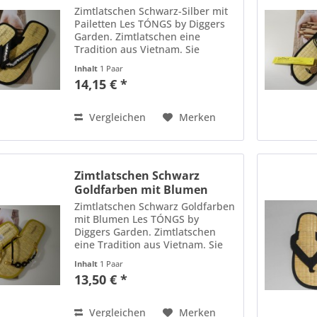
Zimtlatschen Schwarz-Silber mit
Pailetten Les TÓNGS by Diggers
Garden. Zimtlatschen eine
Tradition aus Vietnam. Sie
steigern Gesundheit und
Inhalt
1 Paar
Wohlbefinden über die
14,15 € *
Akupressunrpunkte der
Fußsohlen durch die
Wohltuenden Eigenschaften
Vergleichen
Merken
des...
Zimtlatschen Schwarz
Goldfarben mit Blumen
Les...
Zimtlatschen Schwarz Goldfarben
mit Blumen Les TÓNGS by
Diggers Garden. Zimtlatschen
eine Tradition aus Vietnam. Sie
steigern Gesundheit und
Inhalt
1 Paar
Wohlbefinden über die
13,50 € *
Akupressunrpunkte der
Fußsohlen durch die
Wohltuenden Eigenschaften
Vergleichen
Merken