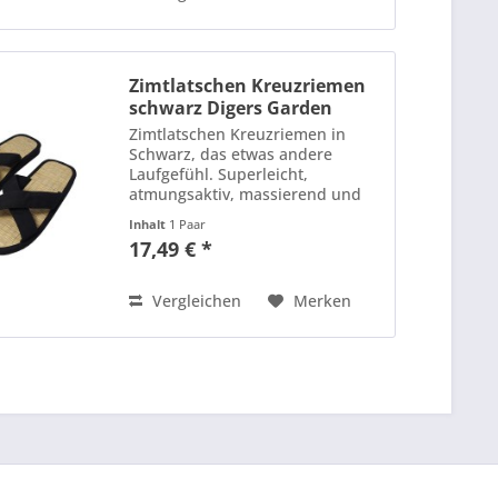
Zimtlatschen Kreuzriemen
schwarz Digers Garden
Zimtlatschen Kreuzriemen in
Schwarz, das etwas andere
Laufgefühl. Superleicht,
atmungsaktiv, massierend und
mit dezenter Zimtnote. Farbe:
Inhalt
1 Paar
schwarz Laufsohle: Kautschuk
17,49 € *
Obermaterial: Baumwolle Futter
und Decksohle: Stoff, Seegras,...
Vergleichen
Merken