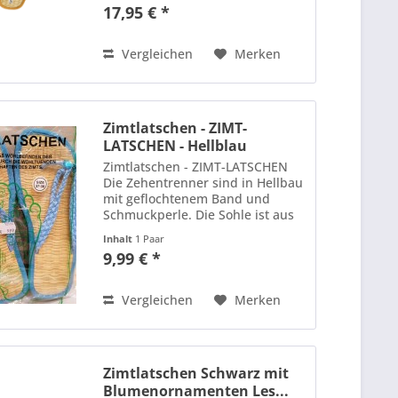
Straße treffen. Die bequemem
17,95 € *
Riemen-Slipper mit einer Sohle,
die Zimt zwischen 30g. und 40g.
enthält und...
Vergleichen
Merken
Zimtlatschen - ZIMT-
LATSCHEN - Hellblau
Zimtlatschen - ZIMT-LATSCHEN
Die Zehentrenner sind in Hellbau
mit geflochtenem Band und
Schmuckperle. Die Sohle ist aus
Zimt und gibt den Füßen einen
Inhalt
1 Paar
wohltuenden Zimt-Duft und
9,99 € *
Massage.
Vergleichen
Merken
Zimtlatschen Schwarz mit
Blumenornamenten Les...