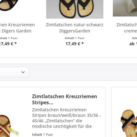
chen Kreuzriemen
Zimtlatschen natur-schwarz
Zimtlats
 Digers Garden
DiggersGarden
creme
nhalt
1 Paar
Inhalt
1 Paar
In
17,49 € *
17,49 € *
ab 
Zimtlatschen Kreuzriemen
Stripes...
Zimtlatschen Kreuzriemen
Stripes braun/weiß/braun 35/36 -
45/46 „Zimtlatschen“ die
modische Leichtigkeit für die
Füße, sobald die Sonnenstrahlen
Inhalt
1 Paar