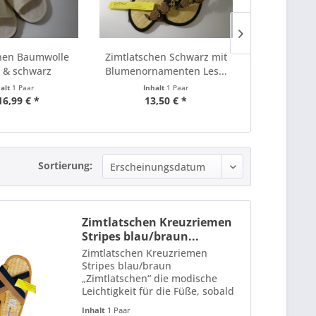
chen Baumwolle
Zimtlatschen Schwarz mit
Zimtlatsc
 & schwarz
Blumenornamenten Les...
Goldfarbe
L
halt
1 Paar
Inhalt
1 Paar
Inha
16,99 € *
13,50 € *
13,
Sortierung:
Zimtlatschen Kreuzriemen
Stripes blau/braun...
Zimtlatschen Kreuzriemen
Stripes blau/braun
„Zimtlatschen“ die modische
Leichtigkeit für die Füße, sobald
die Sonnenstrahlen auf die
Inhalt
1 Paar