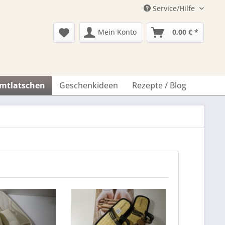
Service/Hilfe
Mein Konto
0,00 € *
imtlatschen
Geschenkideen
Rezepte / Blog