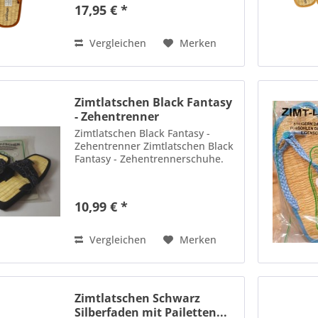
auf die Straße treffen. Die
17,95 € *
bequemem Riemen-Slipper mit
einer Sohle, die Zimt zwischen
30g....
Vergleichen
Merken
Zimtlatschen Black Fantasy
- Zehentrenner
Zimtlatschen Black Fantasy -
Zehentrenner Zimtlatschen Black
Fantasy - Zehentrennerschuhe.
10,99 € *
Vergleichen
Merken
Zimtlatschen Schwarz
Silberfaden mit Pailetten...