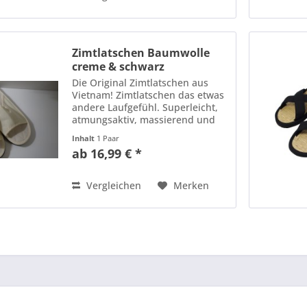
des...
Zimtlatschen Baumwolle
creme & schwarz
Die Original Zimtlatschen aus
Vietnam! Zimtlatschen das etwas
andere Laufgefühl. Superleicht,
atmungsaktiv, massierend und
mit dezenter Zimtnote.
Inhalt
1 Paar
Wohlbefinden für Ihre Füße. Nie
ab 16,99 € *
wieder unangenehme Gerüche.
Zimt gleicht aus - keine kalten...
Vergleichen
Merken