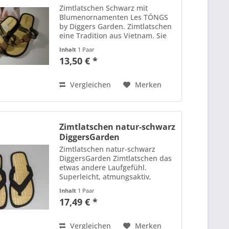
Zimtlatschen Schwarz mit
Blumenornamenten Les TÓNGS
by Diggers Garden. Zimtlatschen
eine Tradition aus Vietnam. Sie
steigern Gesundheit und
Inhalt
1 Paar
Wohlbefinden über die
13,50 € *
Akupressunrpunkte der
Fußsohlen durch die
Wohltuenden Eigenschaften
Vergleichen
Merken
des...
Zimtlatschen natur-schwarz
DiggersGarden
Zimtlatschen natur-schwarz
DiggersGarden Zimtlatschen das
etwas andere Laufgefühl.
Superleicht, atmungsaktiv,
massierend und mit dezenter
Inhalt
1 Paar
Zimtnote. Farbe: schwarz
17,49 € *
Laufsohle: Kautschuk
Obermaterial: Baumwolle Futter
und Decksohle: Stoff,...
Vergleichen
Merken