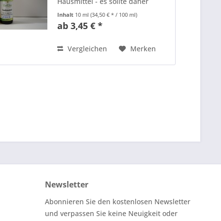
Hausmittel - es sollte daher
möglichst in jeder Hausapotheke
Inhalt
10 ml
(34,50 € * / 100 ml)
zu finden sein. Es ist bekannt für
ab 3,45 € *
seine schützende und reinigende
Wirkung. Es ist stark...
Vergleichen
Merken
Newsletter
Abonnieren Sie den kostenlosen Newsletter
und verpassen Sie keine Neuigkeit oder