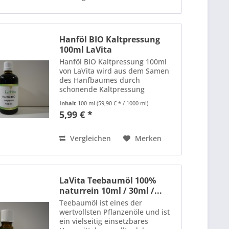
Hanföl BIO Kaltpressung
100ml LaVita
Hanföl BIO Kaltpressung 100ml
von LaVita wird aus dem Samen
des Hanfbaumes durch
schonende Kaltpressung
gewonnen. Hanföl Bio besitzt
Inhalt
100 ml
(59,90 € * / 1000 ml)
einen hohen Anteil ungesättigter
5,99 € *
Fettsäuren, Omeg-3 und Omega-
6. Es ist für Vegetarier und
Veganer...
Vergleichen
Merken
LaVita Teebaumöl 100%
naturrein 10ml / 30ml /...
Teebaumöl ist eines der
wertvollsten Pflanzenöle und ist
ein vielseitig einsetzbares