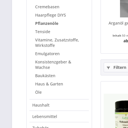
Cremebasen
Haarpflege DIYS
Arganöl g
Pflanzenöle
Tenside
Inhalt
50 
Vitamine, Zusatzstoffe,
ab
Wirkstoffe
Emulgatoren
Konsistenzgeber &
Wachse
Filtern
Baukästen
Haus & Garten
Öle
Haushalt
Lebensmittel
Zubehör