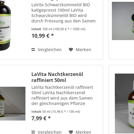
LaVita Schwarzkümmelöl BIO
kaltgepresst 100ml LaVita
Schwarzkümmelöl BIO wird
durch Pressung aus den Samen
gewonnen. Es ist reich an
Inhalt
100 ml
(109,90 € * / 1000 ml)
essentiellen Fettsäuren und
10,99 € *
eignet sich zur
Weiterverarbeitung in
kosmetischen DIY-Produkten
Vergleichen
Merken
wie:...
LaVita Nachtkerzenöl
raffiniert 50ml
LaVita Nachtkerzenöl raffiniert
50ml LaVita Nachtkerzenöl
raffiniert wird aus dem Samen
der gleichnamigen Pflanze
gepresst und zu einem Raffinat
Inhalt
50 ml
(15,98 € * / 100 ml)
veredelt. Es ist reich an vielen
7,99 € *
essentiellen Fettsäuren. Ideal für
die Weiterverarbeitung...
Vergleichen
Merken