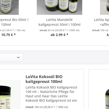
epresst Bio 50ml /
LaVita Mandelöl
LaVita A
100ml
kaltgepresst 50ml I 100ml
raffi
I...
ml
(21,58 € * / 100 ml)
Inhalt
50 ml
(59,80 € * / 1000 ml)
Inhalt
100 m
 10,79 € *
ab 2,99 € *
4
LaVita Kokosöl BIO
kaltgepresst 100ml
LaVita Kokosöl BIO kaltgepresst
100 ml – Natürliche Pflege für
Haut und Haar Das LaVita
Kokosöl BIO kaltgepresst ist ein
naturreines, hochwertiges
Inhalt
100 ml
(39,90 € * / 1000 ml)