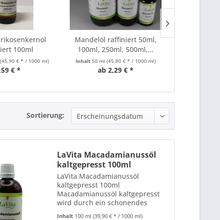
prikosenkernöl
Mandelöl raffiniert 50ml,
Rizinusöl k
niert 100ml
100ml, 250ml, 500ml,...
LaVit
l
(45,90 € * / 1000 ml)
Inhalt
50 ml
(45,80 € * / 1000 ml)
Inhalt
100 ml
(
,59 € *
ab 2,29 € *
5,
Sortierung:
LaVita Macadamianussöl
kaltgepresst 100ml
LaVita Macadamianussöl
kaltgepresst 100ml
Macadamianussöl kaltgepresst
wird durch ein schonendes
Verfahren hergestellt, bei dem
Inhalt
100 ml
(39,90 € * / 1000 ml)