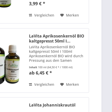
die Macadamianüsse ohne
3,99 € *
Hitzeeinwirkung gepresst
werden. Dabei werden die Nüsse
zunächst gereinigt und...
Vergleichen
Merken
LaVita Aprikosenkernöl BIO
kaltgepresst 50ml I...
LaVita Aprikosenkernöl BIO
kaltgepresst 50ml I 100ml
Aprikosenkernöl BIO wird durch
Pressung aus den Samen
gewonnen. Es ist reich an
Inhalt
100 ml
(64,50 € * / 1000 ml)
essentiellen Fettsäuren und
ab 6,45 € *
eignet sich zur
Weiterverarbeitung in
kosmetischen DIY-Produkten
Vergleichen
Merken
wie:...
LaVita Johanniskrautöl