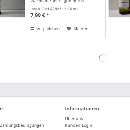
Wacholderbeere (Juniperus
communis) mittels
Inhalt
10 ml
(79,90 € * / 100 ml)
Wasserdestilation gewonnen. Um
7,99 € *
ein Kilogramm ätherisches
Wacholderbeeöl herzustellen,
werden ca. fünfzig Kilogramm...
Vergleichen
Merken
ce
Informationen
Über uns
 Zahlungsbedingungen
Kunden-Login