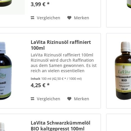
Pflanzenöl aus kontrolliert
3,99 € *
biologischem Anbau. Durch die
schonende Kaltpressung
bleiben...
Vergleichen
Merken
LaVita Rizinusöl raffiniert
100ml
LaVita Rizinusöl raffiniert 100ml
Rizinusöl wird durch Raffination
aus dem Samen gewonnen. Es ist
reich an vielen essentiellen
Fettsäuren und eignet sich zur
Inhalt
100 ml
(42,50 € * / 1000 ml)
Weiterverarbeitung in
4,25 € *
kosmetischen DIY-Produkten, wie
Crems, Shampoos,...
Vergleichen
Merken
LaVita Schwarzkümmelöl
BIO kaltgepresst 100ml