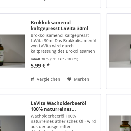
Brokkolisamenöl
kaltgepresst LaVita 30ml
Brokkolisamenöl kaltgepresst
LaVita 30ml Das Brokkolisamenöl
von LaVita wird durch
kaltpressung des Brokoliesamen
hergestellt. Es ist reich an
Inhalt
30 ml
(19,97 € * / 100 ml)
Vitaminen und gesättigten
5,99 € *
Fettsäuren. Brokoliesamenöl ist
ein pflanzlicher Siliconersatz....
Vergleichen
Merken
LaVita Wacholderbeeröl
100% naturreines...
Wacholderbeeröl 100%
naturreines ätherisches Öl - wird
aus der ausgereiften