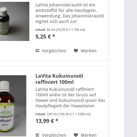
LaVita Johanniskrautöl ist ein
wirkstofföl für alle Hauttypen.
Anwendung: Das Johanniskrautöl
eignet sich auch zur
Weiterverarbeitung in
Inhalt
50 ml
(10,50 € * / 100 ml)
kosmetischen Produkten wie:
5,25 € *
Shampoos, Cremes, Bodylotions,
Badeölen und Salben.
Inhaltsstoffe :...
Vergleichen
Merken
LaVita Kukuinussöl
raffiniert 100ml
LaVita Kukuinussöl raffiniert
100ml aloha ist der Gruss auf
Hawai und Kukuinussöl quasi das
Hautpflegeöl der Hawaiianer.
Gewonnen wird das Öl aus den
Inhalt
100 ml
(139,90 € * / 1000 ml)
Nüssen des gleichnamigen
13,99 € *
Baumes, welcher auf Hawaii
wächst. Durch Kaltpressung wird
das...
Vergleichen
Merken