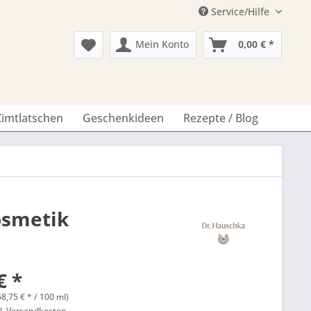
Service/Hilfe
Mein Konto
0,00 € *
Zimtlatschen
Geschenkideen
Rezepte / Blog
osmetik
€ *
68,75 € * / 100 ml)
l. Versandkosten