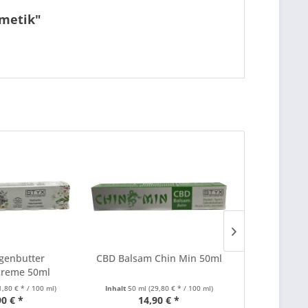
smetik"
genbutter
CBD Balsam Chin Min 50ml
FINingran
reme 50ml
terra r
1,80 € * / 100 ml)
Inhalt
50 ml
(29,80 € * / 100 ml)
Inhalt
200 Gram
90 € *
14,90 € *
5,