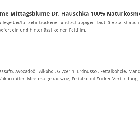
eme Mittagsblume Dr. Hauschka 100% Naturkosm
pflege bei/für sehr trockener und schuppiger Haut. Sie stärkt auch
fort ein und hinterlässt keinen Fettfilm.
ssaft), Avocadoöl, Alkohol, Glycerin, Erdnussöl, Fettalkohole, Ma
, Kakaobutter, Meeresalgenauszug, Fettalkohol-Zucker-Verbindung,