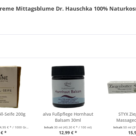
screme Mittagsblume Dr. Hauschka 100% Naturko
öll-Seife 200g
alva Fußpflege Hornhaut
STYX Zie
Balsam 30ml
Massagec
4,95 € * / 1000 Gramm)
Inhalt
30 ml
(43,30 € * / 100 ml)
Inhalt
50 ml
(3
 € *
12,99 € *
15,