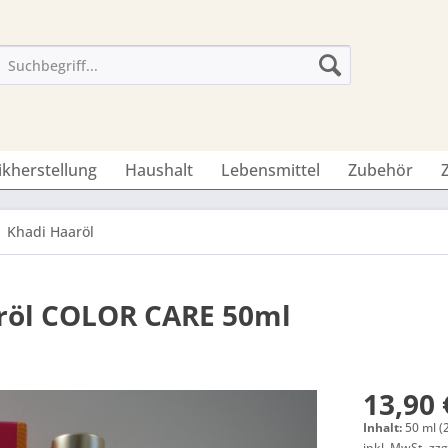
ikherstellung
Haushalt
Lebensmittel
Zubehör
Khadi Haaröl
röl COLOR CARE 50ml
13,90 
Inhalt:
50 ml (
inkl. MwSt.
zzg