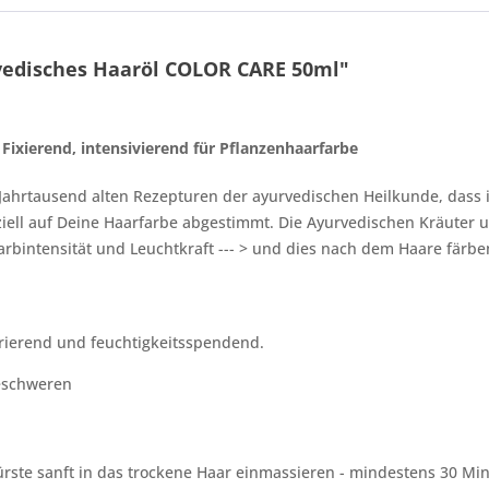
vedisches Haaröl COLOR CARE 50ml"
ixierend, intensivierend für Pflanzenhaarfarbe
n Jahrtausend alten Rezepturen der ayurvedischen Heilkunde, dass 
iell auf Deine Haarfarbe abgestimmt. Die Ayurvedischen Kräuter u
arbintensität und Leuchtkraft --- > und dies nach dem Haare färb
nerierend und feuchtigkeitsspendend.
beschweren
ürste sanft in das trockene Haar einmassieren - mindestens 30 Mi