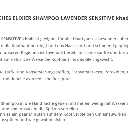
CHES ELIXIER SHAMPOO LAVENDER SENSITIVE khad
SENSITIVE khadi
ist geeignet für alle Haartypen – besonders abe
rd die Kopfhaut beruhigt und das Haar sanft und schonend gepfleg
 unseren Regionen ist Lavendel bereits für seine sanfte und be
mit auf natürliche Weise die Kopfhaut ins das Gleichgewicht.
rb-, Duft-, und Konservierungsstoffen, Farbverstärkern, Peroxide
, traditionelle ayurvedische Rezeptur
 Shampoo in die Handfläche geben und mit ein wenig mit Wasser
und vom Ansatz in die Spitzen verteilen
ann es ein paar Minuten auf dem Kopf verbleiben um einzuwirken
usspülen und wie gewohnt stylen