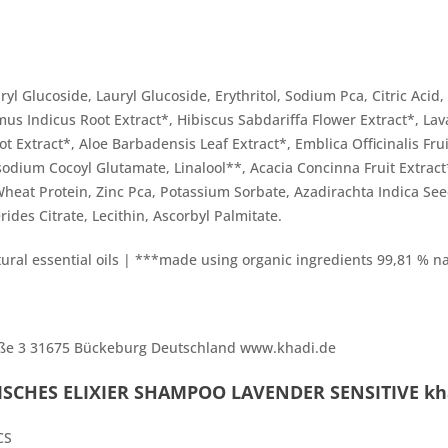
yl Glucoside, Lauryl Glucoside, Erythritol, Sodium Pca, Citric Acid
s Indicus Root Extract*, Hibiscus Sabdariffa Flower Extract*, Lav
oot Extract*, Aloe Barbadensis Leaf Extract*, Emblica Officinalis 
sodium Cocoyl Glutamate, Linalool**, Acacia Concinna Fruit Extrac
eat Protein, Zinc Pca, Potassium Sorbate, Azadirachta Indica
See
des Citrate, Lecithin, Ascorbyl Palmitate.
tural
essential oils | ***made using organic ingredients
99,81 % nat
ße 3 31675 Bückeburg Deutschland www.khadi.de
ISCHES ELIXIER SHAMPOO LAVENDER SENSITIVE kh
CS