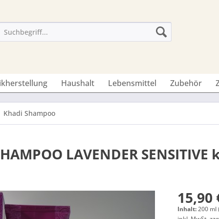
ikherstellung
Haushalt
Lebensmittel
Zubehör
Khadi Shampoo
SHAMPOO LAVENDER SENSITIVE k
15,90 
Inhalt:
200 ml 
inkl. MwSt.
zzg