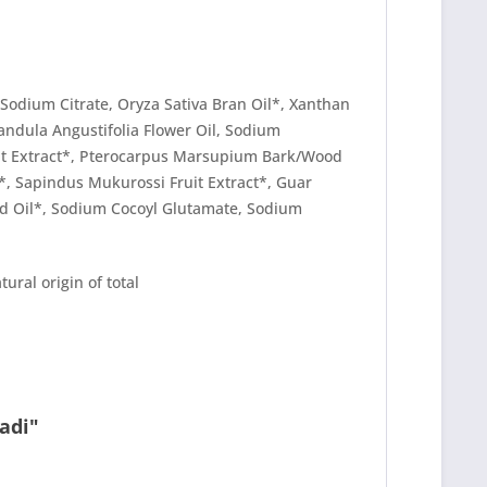
, Sodium Citrate, Oryza Sativa Bran Oil*, Xanthan
andula Angustifolia Flower Oil, Sodium
Fruit Extract*, Pterocarpus Marsupium Bark/Wood
t*, Sapindus Mukurossi Fruit Extract*,
Guar
d Oil*, Sodium Cocoyl Glutamate, Sodium
ural origin of total
adi"