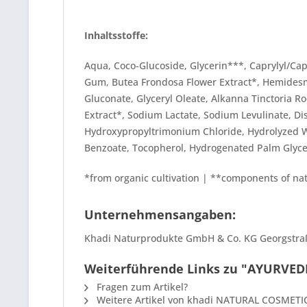
Inhaltsstoffe:
Aqua, Coco-Glucoside, Glycerin***, Caprylyl/Capr
Gum, Butea Frondosa Flower Extract*, Hemidesmu
Gluconate, Glyceryl Oleate, Alkanna Tinctoria R
Extract*, Sodium Lactate, Sodium Levulinate, Di
Hydroxypropyltrimonium Chloride, Hydrolyzed Wh
Benzoate, Tocopherol, Hydrogenated Palm Glyceri
*from organic cultivation | **components of na
Unternehmensangaben:
Khadi Naturprodukte GmbH & Co. KG Georgstra
Weiterführende Links zu "AYURVED
Fragen zum Artikel?
Weitere Artikel von khadi NATURAL COSMETI