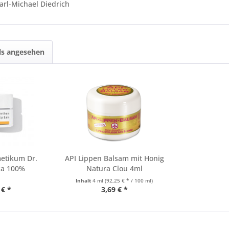
arl-Michael Diedrich
ls angesehen
etikum Dr.
API Lippen Balsam mit Honig
ka 100%
Natura Clou 4ml
osmetik
Inhalt
4 ml
(92,25 € * / 100 ml)
 € *
3,69 € *