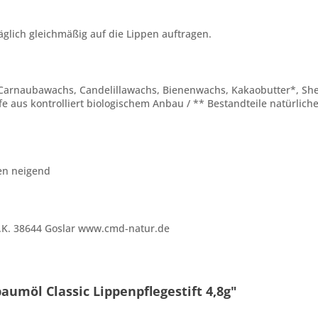
äglich gleichmäßig auf die Lippen auftragen.
l*, Carnaubawachs, Candelillawachs, Bienenwachs, Kakaobutter*, Sh
 aus kontrolliert biologischem Anbau / ** Bestandteile natürliche
hen neigend
e.K. 38644 Goslar www.cmd-natur.de
umöl Classic Lippenpflegestift 4,8g"