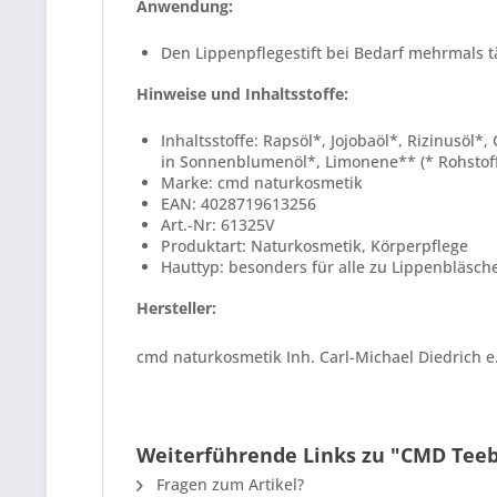
Anwendung:
Den Lippenpflegestift bei Bedarf mehrmals t
Hinweise und Inhaltsstoffe:
Inhaltsstoffe: Rapsöl*, Jojobaöl*, Rizinusö
in Sonnenblumenöl*, Limonene** (* Rohstoffe
Marke: cmd naturkosmetik
EAN: 4028719613256
Art.-Nr:
61325V
Produktart: Naturkosmetik, Körperpflege
Hauttyp: besonders für alle zu Lippenbläsc
Hersteller:
cmd naturkosmetik Inh. Carl-Michael Diedrich 
Weiterführende Links zu "CMD Teeba
Fragen zum Artikel?