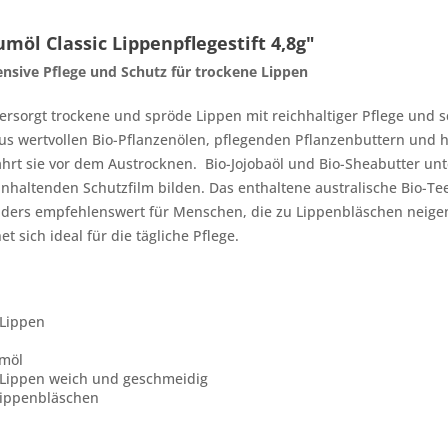
l Classic Lippenpflegestift 4,8g"
ensive Pflege und Schutz für trockene Lippen
ersorgt trockene und spröde Lippen mit reichhaltiger Pflege und sc
us wertvollen Bio-Pflanzenölen, pflegenden Pflanzenbuttern und
rt sie vor dem Austrocknen. Bio-Jojobaöl und Bio-Sheabutter unt
haltenden Schutzfilm bilden. Das enthaltene australische Bio-Te
ders empfehlenswert für Menschen, die zu Lippenbläschen neigen.
t sich ideal für die tägliche Pflege.
 Lippen
umöl
 Lippen weich und geschmeidig
Lippenbläschen