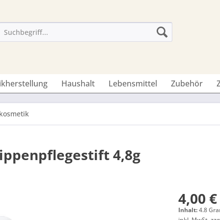
ikherstellung
Haushalt
Lebensmittel
Zubehör
kosmetik
ppenpflegestift 4,8g
4,00 €
Inhalt:
4.8 Gra
inkl. MwSt.
zzg