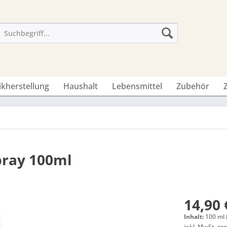
ikherstellung
Haushalt
Lebensmittel
Zubehör
ray 100ml
14,90 
Inhalt:
100 ml 
inkl. MwSt.
zzg