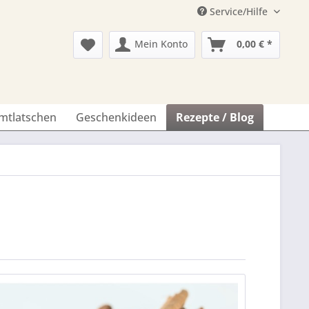
Service/Hilfe
Mein Konto
0,00 € *
imtlatschen
Geschenkideen
Rezepte / Blog