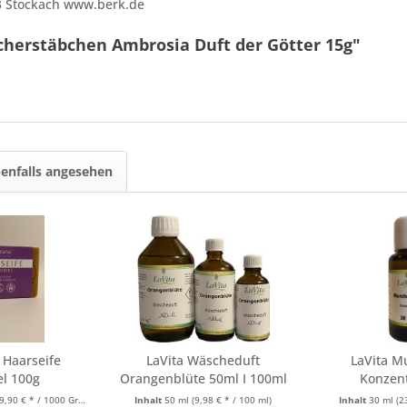
3 Stockach www.berk.de
cherstäbchen Ambrosia Duft der Götter 15g"
enfalls angesehen
 Haarseife
LaVita Wäscheduft
LaVita M
el 100g
Orangenblüte 50ml I 100ml
Konzent
I...
9,90 € * / 1000 Gramm)
Inhalt
50 ml
(9,98 € * / 100 ml)
Inhalt
30 ml
(2