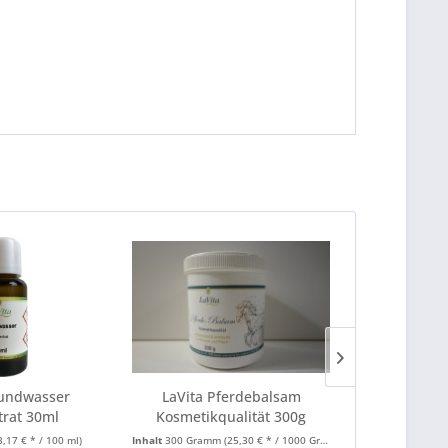
undwasser
LaVita Pferdebalsam
API Sommer
rat 30ml
Kosmetikqualität 300g
Clo
3,17 € * / 100 ml)
Inhalt
300 Gramm
(25,30 € * / 1000 Gramm)
Inhalt
50 ml
(