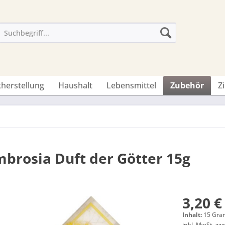
herstellung
Haushalt
Lebensmittel
Zubehör
Z
brosia Duft der Götter 15g
3,20 €
Inhalt:
15 Gra
inkl. MwSt.
zzg