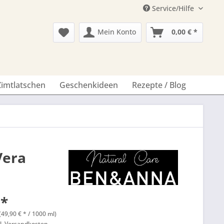
Service/Hilfe
Mein Konto
0,00 € *
Zimtlatschen
Geschenkideen
Rezepte / Blog
Vera
 *
(49,90 € * / 1000 ml)
l. Versandkosten