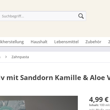
ikherstellung
Haushalt
Lebensmittel
Zubehör
a
Zahnpasta
iv mit Sanddorn Kamille & Aloe 
4,99 €
Inhalt:
100 ml 
inkl. MwSt.
zzg