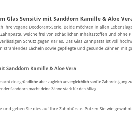
m Glas Sensitiv mit Sanddorn Kamille & Aloe Ver
rch Ihre vegane Deodorant-Serie. Beide möchten in allen Lebensla
e Zahnpasta, welche frei von schädlichen Inhaltsstoffen und ohne 
uverlässigen Schutz gegen Karies. Das Glas Zahnpasta ist voll hochw
in strahlendes Lächeln sowie gepflegte und gesunde Zähnen mit gu
mit Sanddorn Kamille & Aloe Vera
macht eine gründliche aber zugleich unvergleichlich sanfte Zahnreinigung zu
ender Sanddorn macht deine Zähne stark für den Alltag.
 und geben Sie dies auf Ihre Zahnbürste. Putzen Sie wie gewohnt