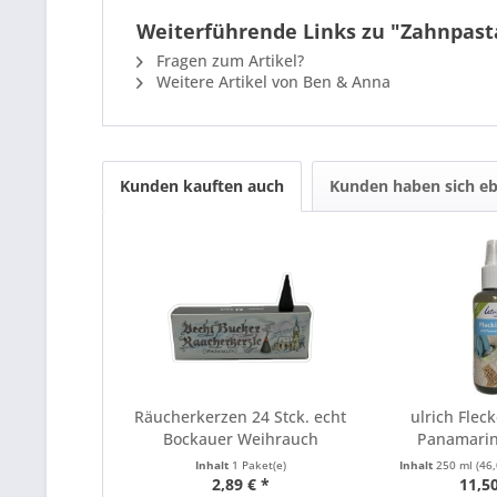
Weiterführende Links zu "Zahnpasta
Fragen zum Artikel?
Weitere Artikel von Ben & Anna
Kunden kauften auch
Kunden haben sich eb
Räucherkerzen 24 Stck. echt
ulrich Flec
Bockauer Weihrauch
Panamari
Inhalt
1 Paket(e)
Inhalt
250 ml
(46,
2,89 € *
11,50