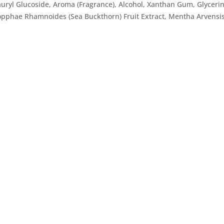
, Lauryl Glucoside, Aroma (Fragrance), Alcohol, Xanthan Gum, Glyceri
ipopphae Rhamnoides (Sea Buckthorn) Fruit Extract, Mentha Arvensi