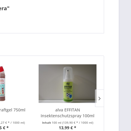
era"
aftgel 750ml
alva EFFITAN
Holz- / R
Insektenschutzspray 100ml
L
7,27 € * / 1000 ml)
Inhalt
100 ml
(139,90 € * / 1000 ml)
Inha
5 € *
13,99 € *
0,