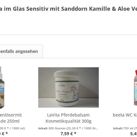
 im Glas Sensitiv mit Sanddorn Kamille & Aloe V
enfalls angesehen
kenlösermit
LaVita Pferdebalsam
beeta WC Kr
nde 250ml
Kosmetikqualität 300g
00 € * / 1000 ml)
Inhalt
300 Gramm
(25,30 € * / 1000 Gramm)
Inhalt
750 ml
(
 € *
7,59 € *
5,4