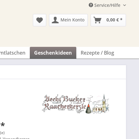
Service/Hilfe
Mein Konto
0,00 € *
imtlatschen
Geschenkideen
Rezepte / Blog
 *
(e)
l. Versandkosten