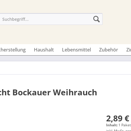
herstellung
Haushalt
Lebensmittel
Zubehör
Z
echt Bockauer Weihrauch
2,89 €
Inhalt:
1 Paket
inkl. MwSt.
zzg