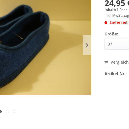
24,95 
Inhalt:
1 Paar
inkl. MwSt.
zzg
Lieferzeit
Größe:
Vergleic
Artikel-Nr.: