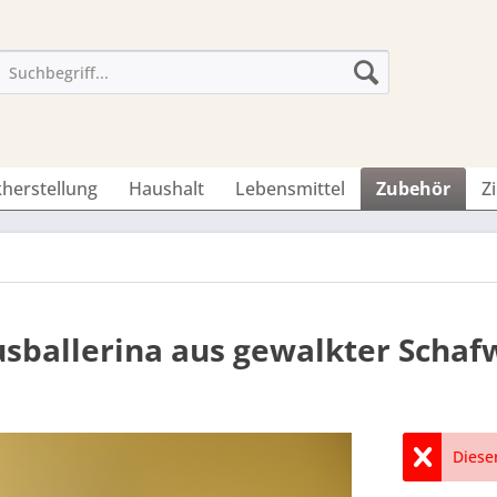
herstellung
Haushalt
Lebensmittel
Zubehör
Z
sballerina aus gewalkter Schaf
Dieser